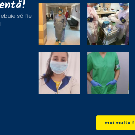
entă!
rebuie să fie
l
mai multe f