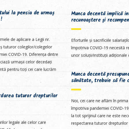
ului la pensia de urmaș
Munca decentă implică in
e!
recunoaștere și recompens
ele de aplicare a Legii nr.
Eforturile și sacrificiile salariați
 tuturor colegilor/colegelor
împotriva COVID-19 necesită re
miei COVID-19. Diferența dintre
unor soluții/instituții adiționale
iciază urmașii celor decedați
tă pentru toți cei care lucrăm
Munca decentă presupune c
sănătate, trebuie să fie 
darea tuturor drepturilor
Noi, cei care ne aflăm în prima 
împotriva pandemiei COVID-19, 
la tot sprijinul care ne este n
lor legale ale celor care
respectarea tuturor drepturilor