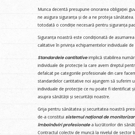
Munca decentă presupune onorarea obligației guver
ne asigura siguranța și de a ne proteja sănătatea.
totodată o condiție necesară pentru siguranța paci
Siguranța noastră este condiționată de asumarea 
calitative în privința echipamentelor individuale de 
Standardele cantitative
implică stabilirea numă
individuale de protecție la care avem dreptul pentr
defalcat pe categoriile profesionale din care face
standardelor cantitative noi ajungem să suferim u
individuale de protecție ce nu poate fi identificat 
asupra sănătății și securității noastre.
Grija pentru sănătatea și securitatea noastră pres
de-a constitui
sistemul național de monitorizar
îmbolnăviri profesionale
a lucrătorilor din săn
Contractul colectiv de muncă la nivelul de sector b