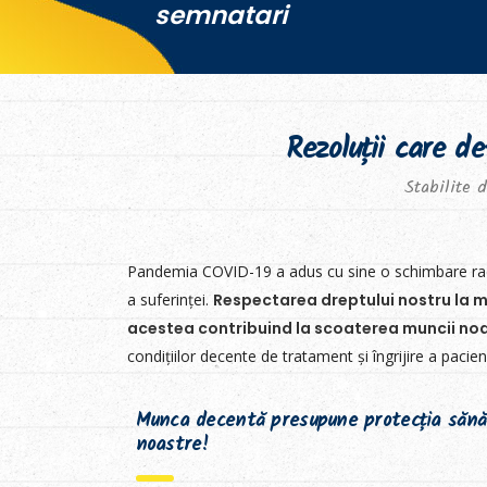
semnatari
Rezoluții care 
Stabilite 
Pandemia COVID-19 a adus cu sine o schimbare radica
a suferinței.
Respectarea dreptului nostru la m
acestea contribuind la scoaterea muncii noas
condițiilor decente de tratament și îngrijire a pacienț
Munca decentă presupune protecția sănătăț
noastre!