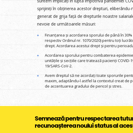
suntem implicați în lupta împotriva pandemiei CO
sprijiniți în obținerea acestor drepturi, eliberându
generat de grija față de drepturile noastre salaria
nevoie de următoarele măsuri:
Finanțarea și acordarea sporului de până în 30% 
respectiv Ordinul nr. 1070/2020) pentru toți lucră
drept. Acordarea acestui drept și pentru perioada 
Acordarea sporului pentru combaterea epidemiei 
unitățile și secțiile care tratează pacienți COVID
19/SARS-CoV-2.
Avem dreptul să ne acordați toate sporurile pentr
maxim, adaptându-l astfel la contextul creat de 
de accentuarea gradului de pericol și stres.
Semnează pentru respectarea tuturor 
recunoașterea noului status al ace