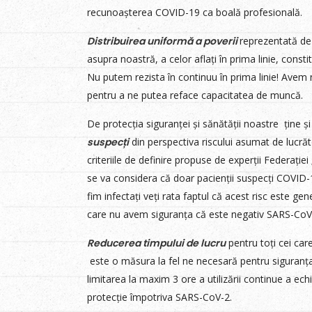
recunoașterea COVID-19 ca boală profesională.
Distribuirea uniformă a poverii
reprezentată de
asupra noastră, a celor aflați în prima linie, const
Nu putem rezista în continuu în prima linie! Avem n
pentru a ne putea reface capacitatea de muncă.
De protecția siguranței și sănătății noastre ține ș
suspecți
din perspectiva riscului asumat de lucră
criteriile de definire propuse de experții Federației
se va considera că doar pacienții suspecți COVID-
fim infectați veți rata faptul că acest risc este ge
care nu avem siguranța că este negativ SARS-CoV
Reducerea timpului de lucru
pentru toți cei ca
este o măsura la fel ne necesară pentru siguranț
limitarea la maxim 3 ore a utilizării continue a ech
protecție împotriva SARS-CoV-2.