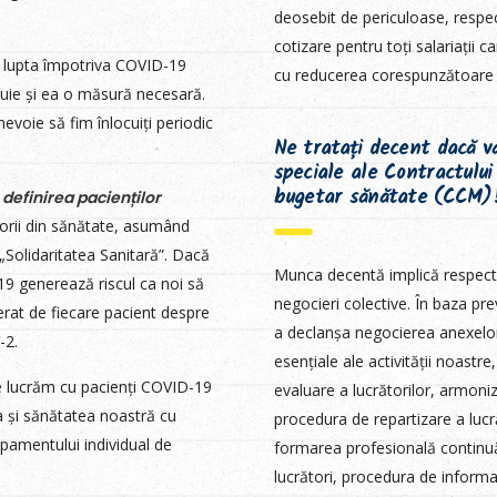
deosebit de periculoase, respe
cotizare pentru toți salariații
 lupta împotriva COVID-19
cu reducerea corespunzătoare 
ituie și ea o măsură necesară.
evoie să fim înlocuiți periodic
Ne tratați decent dacă vă
speciale ale Contractului
bugetar sănătate (CCM)
i
definirea pacienților
torii din sănătate, asumând
 „Solidaritatea Sanitară”. Dacă
Munca decentă implică respectar
19 generează riscul ca noi să
negocieri colective. În baza pre
nerat de fiecare pacient despre
a declanșa negocierea anexelor 
-2.
esențiale ale activității noastre
re lucrăm cu pacienți COVID-19
evaluare a lucrătorilor, armoniz
a și sănătatea noastră cu
procedura de repartizare a lucrăt
ipamentului individual de
formarea profesională continuă
lucrători, procedura de informa