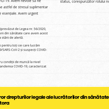
VID-19. Avem nevoie să ne
status, corespunzător rolului no
-ne astfel de stresul suplimentar
le esențiale. Avem urgent
(prevăzut de Legea nr. 56/2020,
torii din sănătate care avem acest
stării de alertă.
pentru toți cei care lucrăm
-19/SARS-CoV-2 și suspecți COVID-
u condiții de muncă la nivel
pandemia COVID-19, caracterizat
drepturilor legale ale lucrătorilor din sănătate 
stora