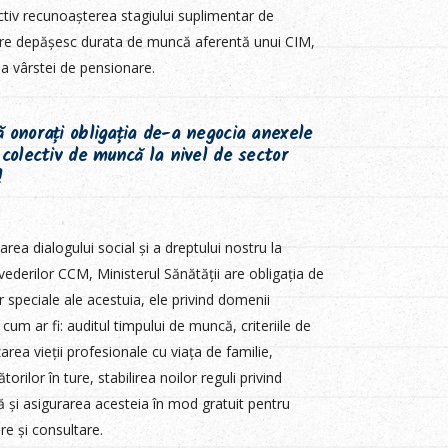
ctiv recunoașterea stagiului suplimentar de
 care depășesc durata de muncă aferentă unui CIM,
a vârstei de pensionare.
 onorați obligația de-a negocia anexele
 colectiv de muncă la nivel de sector
!
ea dialogului social și a dreptului nostru la
vederilor CCM, Ministerul Sănătății are obligația de
speciale ale acestuia, ele privind domenii
, cum ar fi: auditul timpului de muncă, criteriile de
area vieții profesionale cu viața de familie,
orilor în ture, stabilirea noilor reguli privind
 și asigurarea acesteia în mod gratuit pentru
re și consultare.