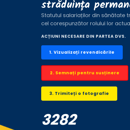
străduința perman
Statutul salariaților din sănătate t
cel corespunzător rolului lor actua
ACȚIUNI NECESARE DIN PARTEA DVS.
1. Vizualizați revendicările
2. Semnați pentru susținere
3. Trimiteți o fotografie
3282