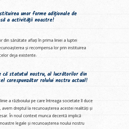
stituirea unor forme adiționale de
ă a activității noastre!
lor din sănătate aflați în prima liniei a luptei
cunoașterea și recompensa lor prin instituirea
 celor deja existente.
ă statutul nostru, al lucrătorilor din
cel corespunzător rolului nostru actual!
linie a războiului pe care întreaga societate îl duce
avem dreptul la recunoașterea acestei realități și
ecesar. În noul context munca decentă implică
 noastre legale și recunoașterea noului nostru