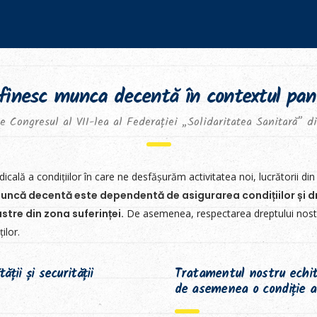
definesc munca decentă în contextul pa
de Congresul al VII-lea al Federației „Solidaritatea Sanitară” 
lă a condițiilor în care ne desfășurăm activitatea noi, lucrătorii di
uncă decentă este dependentă de asigurarea condițiilor și dr
tre din zona suferinței.
De asemenea, respectarea dreptului nostr
ilor.
ii și securității
Tratamentul nostru echita
de asemenea o condiție a