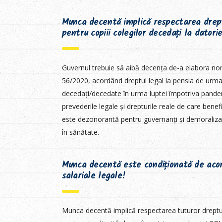
Munca decentă implică respectarea drept
pentru copiii colegilor decedați la datori
Guvernul trebuie să aibă decența de-a elabora norm
56/2020, acordând dreptul legal la pensia de urmaș
decedați/decedate în urma luptei împotriva pande
prevederile legale și drepturile reale de care benef
este dezonorantă pentru guvernanți și demoralizan
în sănătate.
Munca decentă este condiționată de acor
salariale legale!
Munca decentă implică respectarea tuturor drepturi