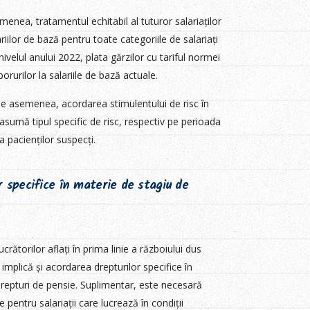
nea, tratamentul echitabil al tuturor salariaților
riilor de bază pentru toate categoriile de salariați
ivelul anului 2022, plata gărzilor cu tariful normei
orurilor la salariile de bază actuale.
de asemenea, acordarea stimulentului de risc în
ii asumă tipul specific de risc, respectiv pe perioada
ea pacienților suspecți.
 specifice în materie de stagiu de
rătorilor aflați în prima linie a războiului dus
plică și acordarea drepturilor specifice în
repturi de pensie. Suplimentar, este necesară
pentru salariații care lucrează în condiții