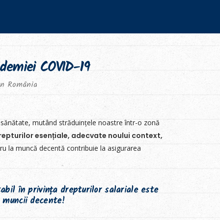
ndemiei COVID-19
din România
n sănătate, mutând străduințele noastre într-o zonă
epturilor esențiale, adecvate noului context,
u la muncă decentă contribuie la asigurarea
bil în privința drepturilor salariale este
 muncii decente!