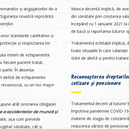
nanților și angajatorilor de-a
Munca decentă implică, de aseme
 Siguranța noastră reprezintă
din sănătate prin creșterea sala
enților.
începând cu 1 ianuarie 2021 la n
de bază și raportarea tuturor sp
unor standarde cantitative și
protecție și respectarea lor.
Tratamentul echitabil implică, 
toate situațiile în care salariaț
rului minim de echipamente
stării de alertă și pentru tratar
u fiecare pacient tratat,
m parte. În absența
Recunoașterea drepturilor
n deficit de echipamente
cotizare și pensionare
și recunoscut, cu un risc major
Tratamentul decent al tuturor luc
upune atât onorarea obligației
împotriva pandemiei COVID-19 im
e a accidentelor de muncă și
materie de stagiu de cotizare/d
ătate, așa cum prevede
reducerea vârstei de pensionare 
ugetar sănătate, cât și