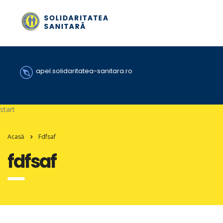
apel.solidaritatea-sanitara.ro
start
Acasă
Fdfsaf
fdfsaf